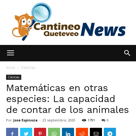
España
Inicio
Ciencias
Ciencias
Matemáticas en otras
Noticias
especies: La capacidad
de contar de los animales
hoy
Por
Jose Espinoza
-
23 septiembre, 2020
1791
0