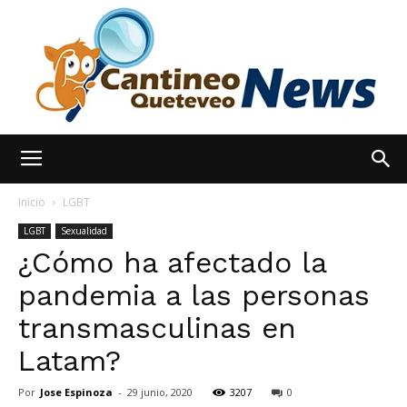
España
Inicio
LGBT
LGBT
Sexualidad
¿Cómo ha afectado la
Noticias
pandemia a las personas
transmasculinas en
hoy
Latam?
Por
Jose Espinoza
-
29 junio, 2020
3207
0