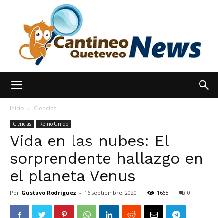
España
Inicio
Ciencias
Ciencias
Reino Unido
Vida en las nubes: El
Noticias
sorprendente hallazgo en
el planeta Venus
hoy
Por
Gustavo Rodriguez
-
16 septiembre, 2020
1665
0