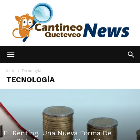
España
Inicio
Tecnología
TECNOLOGÍA
Noticias
hoy
El Renting, Una Nueva Forma De