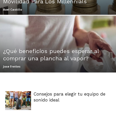
Movilidad Para Los Millennials
|
Axel Castillo
Ultima
¿Qué beneficios puedes esperar al
Hora
comprar una plancha al vapor?
Jose Freites
|
Consejos para elegir tu equipo de
sonido ideal