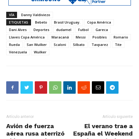
VÍA
Danny Valdiviezo
ETIQUETAS
Bebeto
Brasil Uruguay.
Copa América
Dani Alves
Deportes
dudamel
Futbol
Gareca
Llaves Copa América
Maracaná
Messi
Posibles
Romario
Rueda
San Wuilker
Scaloni
Silbato
Tavparez
Tite
Venezuela
Wuilker
Artículo anterior
Artículo siguiente
Avión de fuerza
El verano trae a
aérea rusa aterrizó
España el Weekend