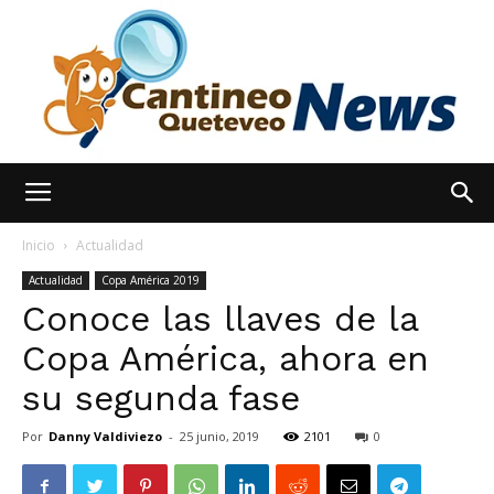
España
Inicio
Actualidad
Actualidad
Copa América 2019
Conoce las llaves de la
Noticias
Copa América, ahora en
su segunda fase
hoy
Por
Danny Valdiviezo
-
25 junio, 2019
2101
0