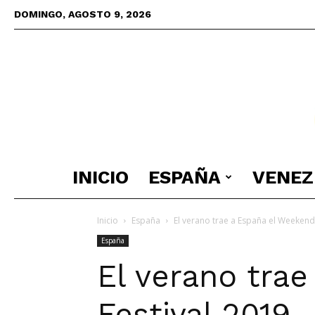
DOMINGO, AGOSTO 9, 2026
INICIO
ESPAÑA
VENEZ
Inicio
España
El verano trae a España el Weekend
España
El verano tra
Festival 2019