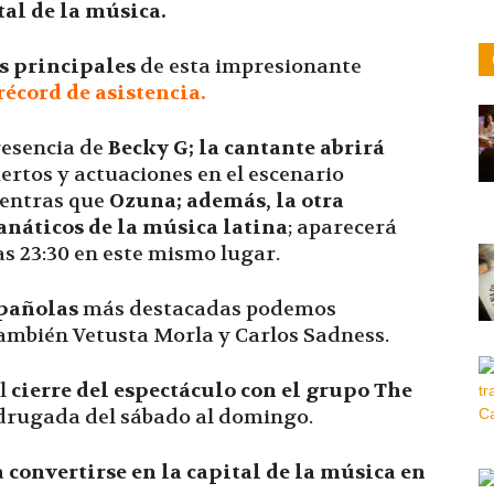
tal de la música.
s principales
de esta impresionante
récord de asistencia.
resencia de
Becky G; la cantante abrirá
ertos y actuaciones en el escenario
ientras que
Ozuna; a
demás, la otra
anáticos de la música latina
; aparecerá
as 23:30 en este mismo lugar.
spañolas
más destacadas podemos
también Vetusta Morla y Carlos Sadness.
el
cierre del espectáculo con el grupo The
adrugada del sábado al domingo.
a
convertirse en la capital de la música en