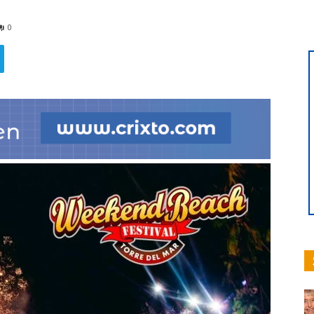
0
hoy
|
Ultima