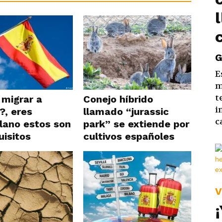
G
E
m
t
migrar a
Conejo híbrido
i
?, eres
llamado “jurassic
c
lano estos son
park” se extiende por
uisitos
cultivos españoles
V