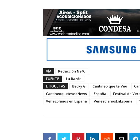
VÍA
Redacción N24C
FUENTE
La Razón
ETIQUETAS
Becky G
Cantineo que te Veo
Can
CantineoqueteveoNews
España
Festival de Ver
Venezolanos en España
VenezolanosEnEspaña