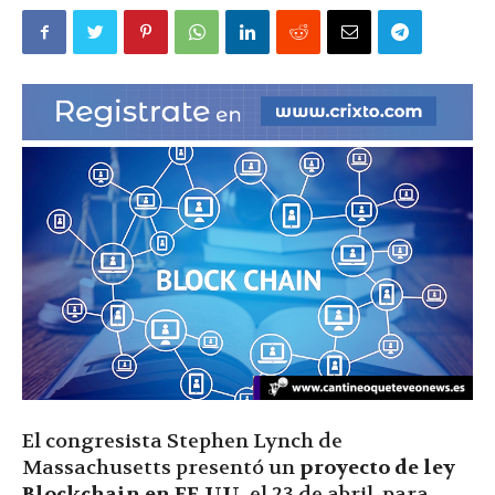
|
Ultima
Hora
|
El congresista Stephen Lynch de
Massachusetts presentó un
proyecto de ley
Blockchain en EE.UU.
el 23 de abril, para