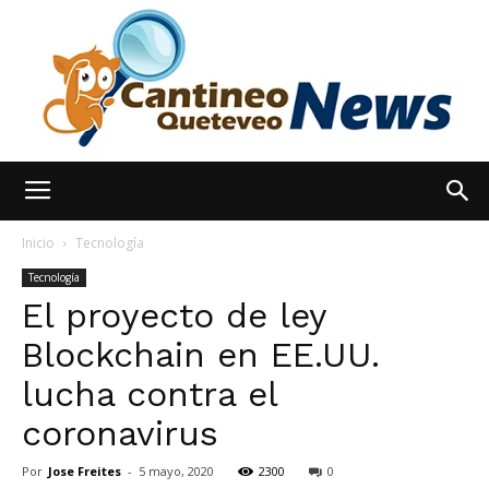
España
Inicio
Tecnología
Tecnología
El proyecto de ley
Noticias
Blockchain en EE.UU.
lucha contra el
hoy
coronavirus
Por
Jose Freites
-
5 mayo, 2020
2300
0