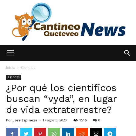
España
Inicio
Ciencias
Ciencias
¿Por qué los científicos
Noticias
buscan “vyda”, en lugar
de vida extraterrestre?
hoy
Por
Jose Espinoza
-
17 agosto, 2020
1516
0