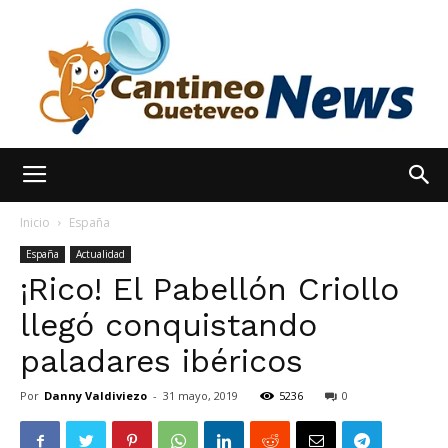
España
Inicio
España
España
Actualidad
¡Rico! El Pabellón Criollo
Noticias
llegó conquistando
paladares ibéricos
hoy
Por
Danny Valdiviezo
-
31 mayo, 2019
5236
0