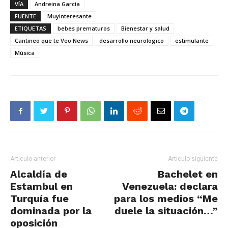
VÍA
Andreina Garcia
FUENTE
Muyinteresante
ETIQUETAS
bebes prematuros
Bienestar y salud
Cantineo que te Veo News
desarrollo neurologico
estimulante
Música
Artículo anterior
Artículo siguiente
Alcaldía de
Bachelet en
Estambul en
Venezuela: declara
Turquía fue
para los medios “Me
dominada por la
duele la situación…”
oposición