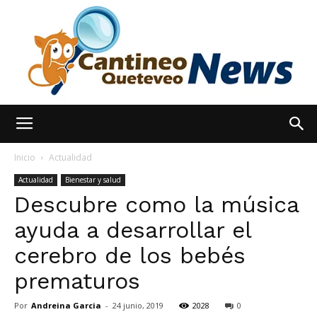
España
Inicio
Actualidad
Actualidad
Bienestar y salud
Descubre como la música
Noticias
ayuda a desarrollar el
cerebro de los bebés
hoy
prematuros
Por
Andreina Garcia
-
24 junio, 2019
2028
0