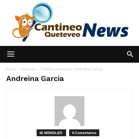
España
Inicio
Autores
Publicaciones por Andreina Garcia
Andreina Garcia
Noticias
hoy
65 MENSAJES
0 Comentarios