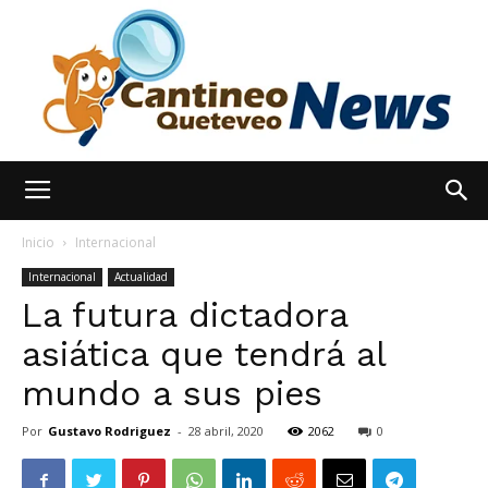
España
Inicio
Internacional
Internacional
Actualidad
La futura dictadora
Noticias
asiática que tendrá al
mundo a sus pies
hoy
Por
Gustavo Rodriguez
-
28 abril, 2020
2062
0