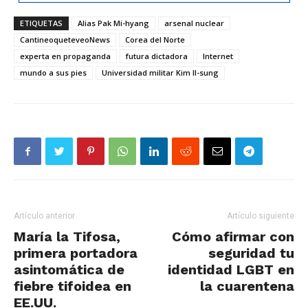
ETIQUETAS
Alias Pak Mi-hyang
arsenal nuclear
CantineoqueteveoNews
Corea del Norte
experta en propaganda
futura dictadora
Internet
mundo a sus pies
Universidad militar Kim Il-sung
Artículo anterior
Artículo siguiente
María la Tifosa,
Cómo afirmar con
primera portadora
seguridad tu
asintomática de
identidad LGBT en
fiebre tifoidea en
la cuarentena
EE.UU.