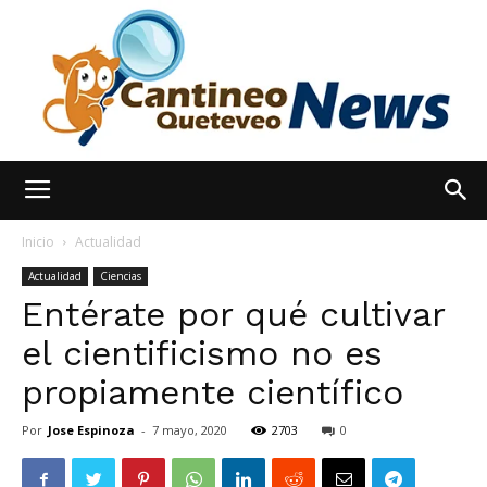
España
Inicio
Actualidad
Actualidad
Ciencias
Entérate por qué cultivar
Noticias
el cientificismo no es
propiamente científico
hoy
Por
Jose Espinoza
-
7 mayo, 2020
2703
0