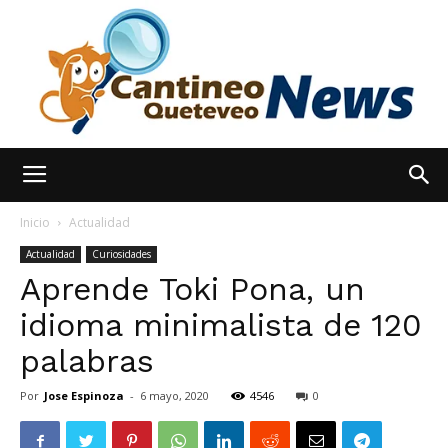
España
Inicio
Actualidad
Actualidad
Curiosidades
Aprende Toki Pona, un
Noticias
idioma minimalista de 120
palabras
hoy
Por
Jose Espinoza
-
6 mayo, 2020
4546
0