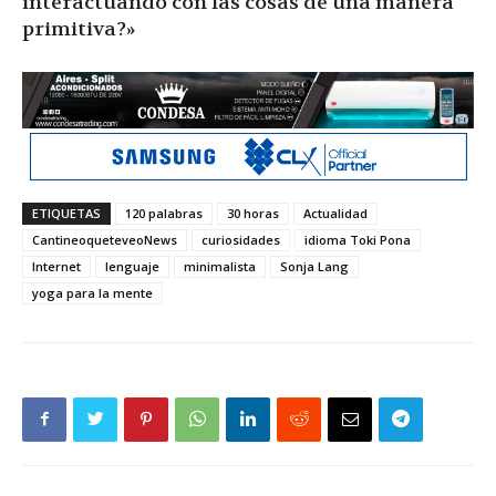
interactuando con las cosas de una manera
primitiva?»
ETIQUETAS
120 palabras
30 horas
Actualidad
CantineoqueteveoNews
curiosidades
idioma Toki Pona
Internet
lenguaje
minimalista
Sonja Lang
yoga para la mente