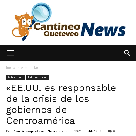
España
Inicio
Actualidad
Actualidad
Internacional
«EE.UU. es responsable
Noticias
de la crisis de los
gobiernos de
hoy
Centroamérica
Por
Cantineoqueteveo News
-
2 junio, 2021
1202
0