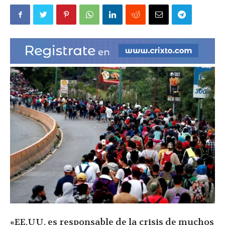
|
Ultima
Hora
|
«EE.UU. es responsable de la crisis de muchos