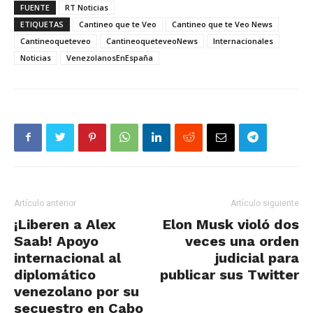
FUENTE
RT Noticias
ETIQUETAS
Cantineo que te Veo
Cantineo que te Veo News
Cantineoqueteveo
CantineoqueteveoNews
Internacionales
Noticias
VenezolanosEnEspaña
Artículo anterior
Artículo siguiente
¡Liberen a Alex
Elon Musk violó dos
Saab! Apoyo
veces una orden
internacional al
judicial para
diplomático
publicar sus Twitter
venezolano por su
secuestro en Cabo