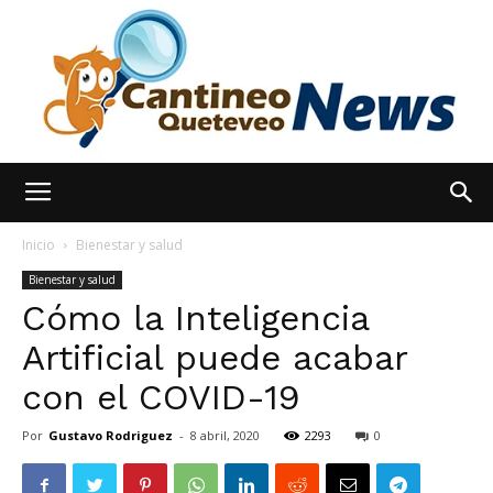
España
Inicio
Bienestar y salud
Bienestar y salud
Cómo la Inteligencia
Noticias
Artificial puede acabar
con el COVID-19
hoy
Por
Gustavo Rodriguez
-
8 abril, 2020
2293
0