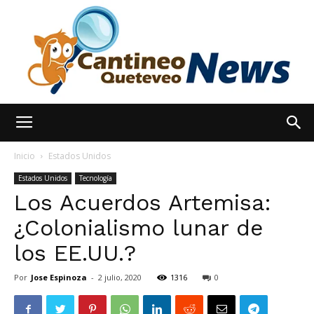
España
Inicio
Estados Unidos
Estados Unidos
Tecnología
Los Acuerdos Artemisa:
Noticias
¿Colonialismo lunar de
los EE.UU.?
hoy
Por
Jose Espinoza
-
2 julio, 2020
1316
0