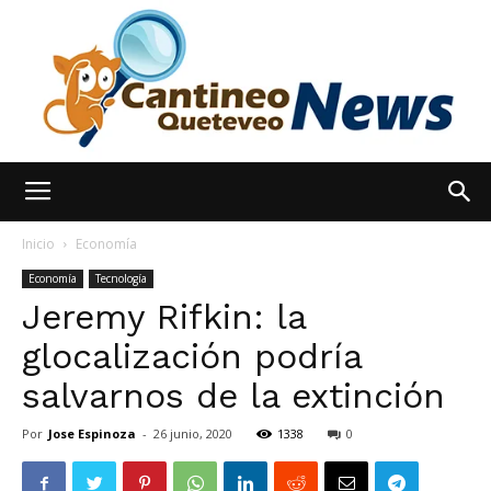
España
Inicio
Economía
Economía
Tecnología
Jeremy Rifkin: la
Noticias
glocalización podría
salvarnos de la extinción
hoy
Por
Jose Espinoza
-
26 junio, 2020
1338
0