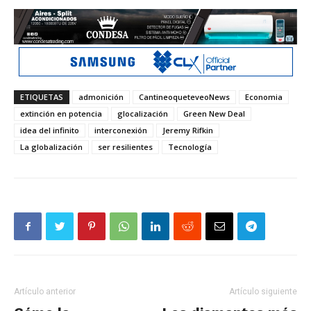
ETIQUETAS
admonición
CantineoqueteveoNews
Economia
extinción en potencia
glocalización
Green New Deal
idea del infinito
interconexión
Jeremy Rifkin
La globalización
ser resilientes
Tecnología
Artículo anterior
Artículo siguiente