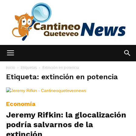
España
Inicio
Etiquetas
Extinción en potencia
Etiqueta: extinción en potencia
Noticias
Economía
Jeremy Rifkin: la glocalización
hoy
podría salvarnos de la
extinción