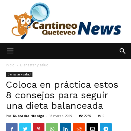
España
Inicio
Bienestar y salud
Bienestar y salud
Coloca en práctica estos
Noticias
8 consejos para seguir
una dieta balanceada
hoy
Por
Dubraska Hidalgo
-
18 marzo, 2019
2259
0