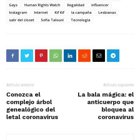
Gays
Human Rights Watch
Ilegalidad
influencer
Instagram
Internet
Kif Kif
la campaña
Lesbianas
salir del closet
Sofía Talouni
Tecnología
Artículo anterior
Artículo siguiente
Conozca el
La bala mágica: el
complejo árbol
anticuerpo que
genealógico del
bloquea al
letal coronavirus
coronavirus