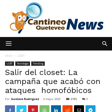
España
Inicio
LGBT
LGBT
Tecnología
Trending
Salir del closet: La
Noticias
campaña que acabó con
ataques homofóbicos
hoy
Por
Gustavo Rodriguez
-
9 mayo, 2020
2195
0