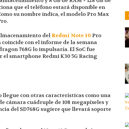
 almacenamiento y 8 GB de RAM + 128 GB de
na que el teléfono estará disponible en
. Como su nombre indica, el modelo Pro Max
Pro.
 almacenamiento del
Redmi Note 10
Pro
 coincide con el informe de la semana
ragon 768G lo impulsaría. El SoC fue
ar el smartphone Redmi K30 5G Racing
 llegue con otras características como una
 de cámara cuádruple de 108 megapíxeles y
ncia del SD768G sugiere que llevará soporte