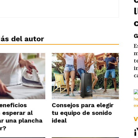
G
ás del autor
E
m
t
i
c
eneficios
Consejos para elegir
 esperar al
tu equipo de sonido
V
r una plancha
ideal
r?