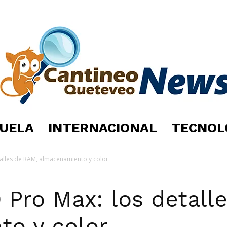
UELA
INTERNACIONAL
TECNOL
España
alles de RAM, almacenamiento y color
 Pro Max: los detall
Noticias
o y color