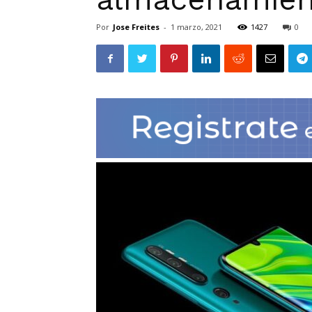
Por
Jose Freites
-
1 marzo, 2021
1427
0