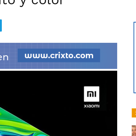
hoy
|
Ultima