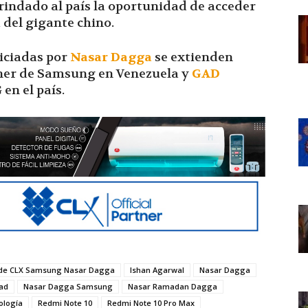
brindado al país la oportunidad de acceder
 del gigante chino.
piciadas por
Nasar Dagga
se extienden
rtner de Samsung en Venezuela y
GAD
 en el país.
de CLX Samsung Nasar Dagga
Ishan Agarwal
Nasar Dagga
ad
Nasar Dagga Samsung
Nasar Ramadan Dagga
ología
Redmi Note 10
Redmi Note 10 Pro Max