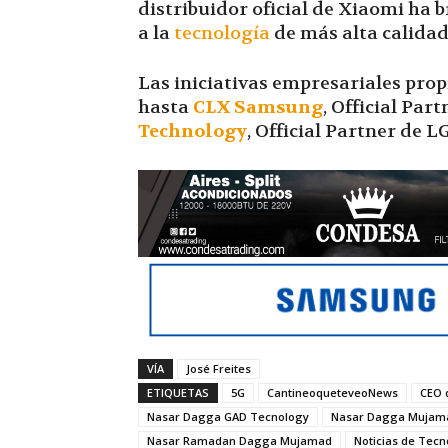
distribuidor oficial de Xiaomi ha 
a la
tecnología
de más alta calidad
Las iniciativas empresariales pro
hasta
CLX Samsung
, Official Pa
Technology
, Official Partner de LG
VÍA
José Freites
ETIQUETAS
5G
CantineoqueteveoNews
CEO 
Nasar Dagga GAD Tecnology
Nasar Dagga Mujam
Nasar Ramadan Dagga Mujamad
Noticias de Tecn