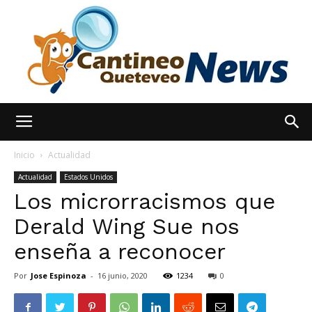
España
Inicio
Actualidad
Actualidad
Estados Unidos
Los microrracismos que
Noticias
Derald Wing Sue nos
enseña a reconocer
hoy
Por
Jose Espinoza
-
16 junio, 2020
1234
0