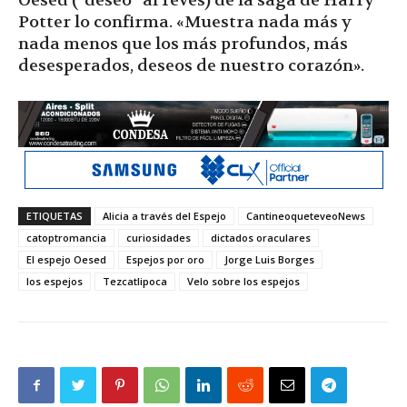
Oesed (“deseo” al revés) de la saga de Harry
Potter lo confirma. «Muestra nada más y
nada menos que los más profundos, más
desesperados, deseos de nuestro corazón».
ETIQUETAS
Alicia a través del Espejo
CantineoqueteveoNews
catoptromancia
curiosidades
dictados oraculares
El espejo Oesed
Espejos por oro
Jorge Luis Borges
los espejos
Tezcatlipoca
Velo sobre los espejos