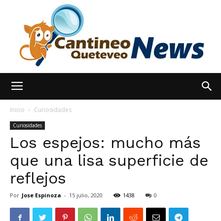
España
Inicio
Curiosidades
Curiosidades
Los espejos: mucho más
Noticias
que una lisa superficie de
reflejos
hoy
Por
Jose Espinoza
-
15 julio, 2020
1438
0