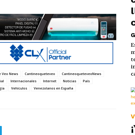
G
E
m
t
i
c
e Veo News
Cantineoqueteveo
CantineoqueteveoNews
ial
Internacionales
Internet
Noticias
País
gía
Vehículos
Venezolanos en España
V