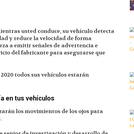
Hora
mientras usted conduce, su vehículo detecta
dad y reduce la velocidad de forma
a a emitir señales de advertencia e
|
vicio del fabricante para asegurarse que
l 2020 todos sus vehículos estarán
a en tus vehículos
zarán los movimientos de los ojos para
.
 senior de investigación y desarrollo de