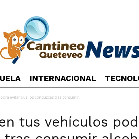
UELA
INTERNACIONAL
TECNOL
España
podrá evitar que los conduzcas tras consumir...
en tus vehículos pod
Noticias
 tras consumir alcoh