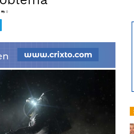
0
hoy
|
Ultima