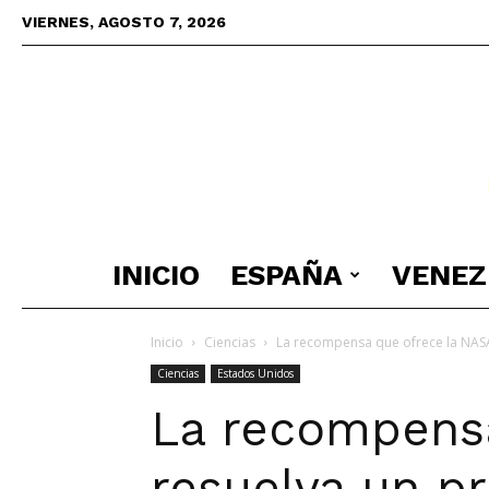
VIERNES, AGOSTO 7, 2026
INICIO
ESPAÑA
VENEZ
Inicio
Ciencias
La recompensa que ofrece la NAS
Ciencias
Estados Unidos
La recompensa
resuelva un p