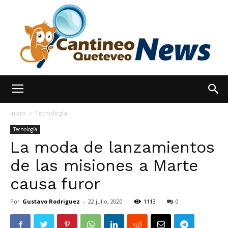
España
Inicio
Tecnología
Tecnología
La moda de lanzamientos
Noticias
de las misiones a Marte
causa furor
hoy
Por
Gustavo Rodriguez
-
22 julio, 2020
1113
0