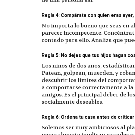
de una persona así.
Regla 4:
Compárate con quien eras ayer, 
No importa lo bueno que seas en a
parecer incompetente. Concéntrate
contado para ello. Analiza que pu
Regla 5:
No dejes que tus hijos hagan cos
Los niños de dos años, estadística
Patean, golpean, muerden, y roban
descubrir los límites del comporta
a comportarse correctamente a la e
amigos. Es el principal deber de lo
socialmente deseables.
Regla 6: Ordena tu casa antes de criticar
Solemos ser muy ambiciosos al plan
generalmente implican grandes cam