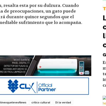
n, resalta esta por su dulzura. Cuando
T
ena de preocupaciones, un gato puede
rdará durante quince segundos que el
mediable sufrimiento que lo acompaña.
G
E
m
t
i
c
tineoqueteveoNews
crítico cultural
Di la verdad