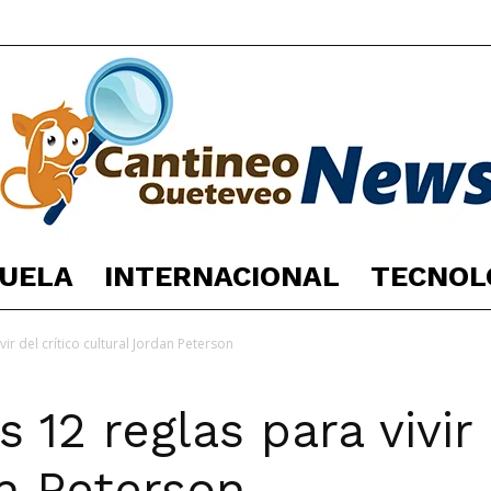
UELA
INTERNACIONAL
TECNOL
España
vir del crítico cultural Jordan Peterson
 12 reglas para vivir 
Noticias
an Peterson