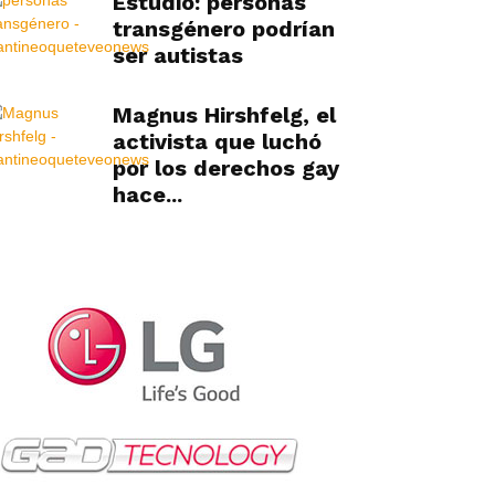
Estudio: personas
transgénero podrían
ser autistas
Magnus Hirshfelg, el
activista que luchó
por los derechos gay
hace...