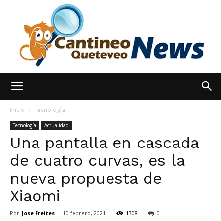
España
Inicio
Tecnología
Tecnología
Actualidad
Una pantalla en cascada
Noticias
de cuatro curvas, es la
nueva propuesta de
hoy
Xiaomi
Por
Jose Freites
-
10 febrero, 2021
1308
0