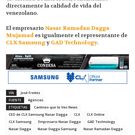
directamente la calidad de vida del
venezolano.
El empresario
Nasar Ramadan Dagga
Mujamad
es igualmente el representante de
CLX Samsung
y
GAD Technology
.
VÍA
José Freites
FUENTE
Agencias
ETIQUETAS
Cantineo que te Veo News
CEO de CLX Samsung Nasar Dagga
CLX
CLX Online
CLX Samsung
Empresario Nasar Dagga
GAD Technology
Nasar Dagga
Nasar Dagga Samsung
Nasar Ramadan Dagga