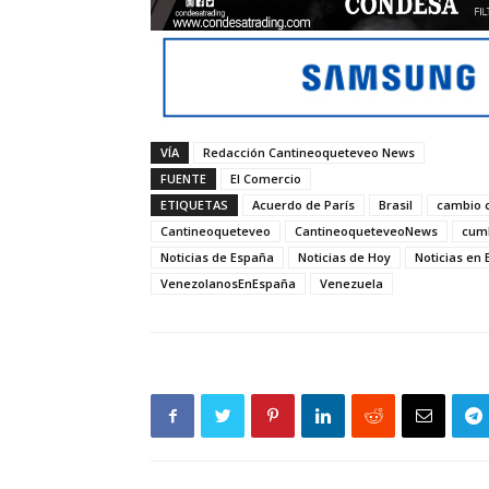
VÍA
Redacción Cantineoqueteveo News
FUENTE
El Comercio
ETIQUETAS
Acuerdo de París
Brasil
cambio c
Cantineoqueteveo
CantineoqueteveoNews
cum
Noticias de España
Noticias de Hoy
Noticias en
VenezolanosEnEspaña
Venezuela