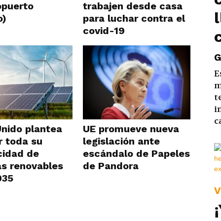
opuerto
trabajen desde casa
o)
para luchar contra el
covid-19
G
E
m
t
i
c
Unido plantea
UE promueve nueva
r toda su
legislación ante
cidad de
escándalo de Papeles
as renovables
de Pandora
035
V