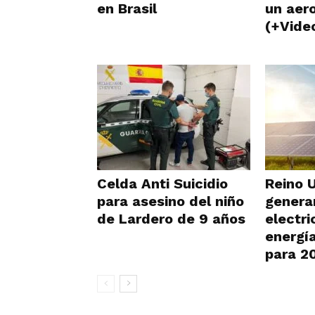
en Brasil
un aer
(+Vide
Celda Anti Suicidio
Reino 
para asesino del niño
genera
de Lardero de 9 años
electri
energí
para 2