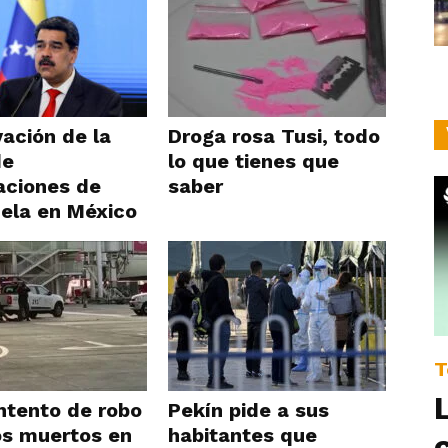
ación de la
Droga rosa Tusi, todo
de
lo que tienes que
aciones de
saber
ela en México
T
Intento de robo
Pekín pide a sus
os muertos en
habitantes que