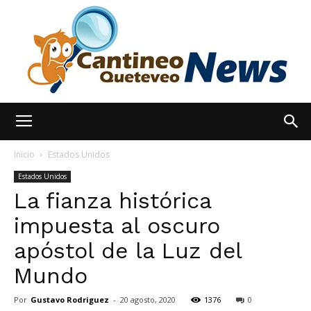
España
Inicio
Estados Unidos
Estados Unidos
La fianza histórica
Noticias
impuesta al oscuro
apóstol de la Luz del
hoy
Mundo
Por
Gustavo Rodriguez
-
20 agosto, 2020
1376
0