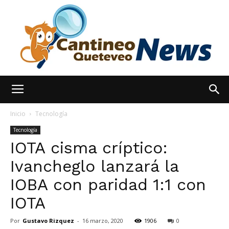
España
Inicio
Tecnología
Tecnología
IOTA cisma críptico:
Noticias
Ivancheglo lanzará la
IOBA con paridad 1:1 con
hoy
IOTA
Por
Gustavo Rizquez
-
16 marzo, 2020
1906
0