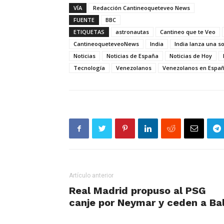
VÍA
Redacción Cantineoqueteveo News
FUENTE
BBC
ETIQUETAS
astronautas
Cantineo que te Veo
CantineoqueteveoNews
India
India lanza una s
Noticias
Noticias de España
Noticias de Hoy
Tecnología
Venezolanos
Venezolanos en Espa
Artículo anterior
Real Madrid propuso al PSG
canje por Neymar y ceden a Ba