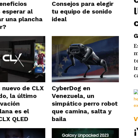
eneficios
Consejos para elegir
 esperar al
tu equipo de sonido
r una plancha
ideal
r?
G
E
m
t
i
c
 nuevo de CLX
CyberDog en
do, la último
Venezuela, un
ovación
simpático perro robot
lana es el
que camina, salta y
V
CLX QLED
baila