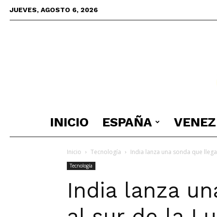
JUEVES, AGOSTO 6, 2026
INICIO
ESPAÑA
VENEZ
Inicio
Tecnología
India lanza una sonda que llega 
Tecnología
India lanza un
al sur de la L