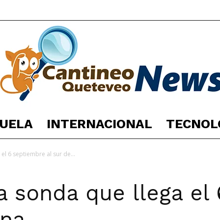
UELA
INTERNACIONAL
TECNOL
España
el 6 septiembre al sur de...
a sonda que llega el
Noticias
una