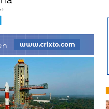
0
hoy
|
Ultima