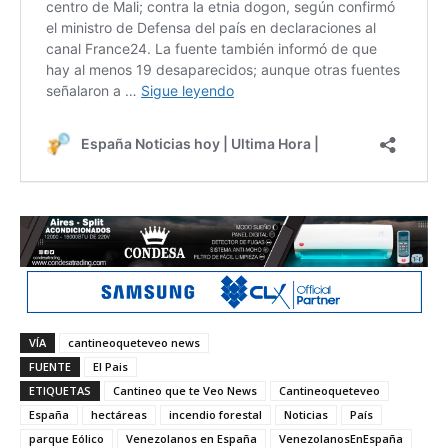
VÍA
cantineoqueteveo news
FUENTE
El Pais
ETIQUETAS
Cantineo que te Veo News
Cantineoqueteveo
España
hectáreas
incendio forestal
Noticias
País
parque Eólico
Venezolanos en España
VenezolanosEnEspaña