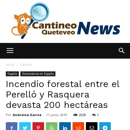
España
Inicio
España
España
Venezolanos en España
Incendio forestal entre el
Noticias
Perelló y Rasquera
devasta 200 hectáreas
hoy
Por
Andreina Garcia
-
11 junio, 2019
2028
0