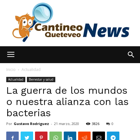
España
Inicio
Actualidad
Actualidad
Bienestar y salud
La guerra de los mundos
Noticias
o nuestra alianza con las
bacterias
hoy
Por
Gustavo Rodriguez
-
21 marzo, 2020
3826
0