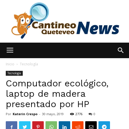
España
Inicio
Tecnología
Tecnología
Computador ecológico,
Noticias
laptop de madera
presentado por HP
hoy
Por
Katerin Crespo
-
30 mayo, 2019
2776
0