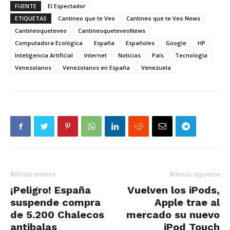
FUENTE
El Espectador
ETIQUETAS
Cantineo que te Veo
Cantineo que te Veo News
Cantineoqueteveo
CantineoqueteveoNews
Computadora Ecológica
España
Españoles
Google
HP
Inteligencia Artificial
Internet
Noticias
País
Tecnología
Venezolanos
Venezolanos en España
Venezuela
Artículo anterior
Artículo siguiente
¡Peligro! España
Vuelven los iPods,
suspende compra
Apple trae al
de 5.200 Chalecos
mercado su nuevo
antibalas
iPod Touch