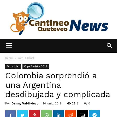
España
Inicio
Actualidad
Actualidad
Copa América 2019
Colombia sorprendió a
Noticias
una Argentina
desdibujada y complicada
hoy
Por
Danny Valdiviezo
-
16 junio, 2019
2316
0