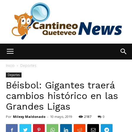
España
Inicio
Deportes
Deportes
Béisbol: Gigantes traerá
Noticias
cambios histórico en las
Grandes Ligas
hoy
Por
Milexy Maldonado
-
10 mayo, 2019
2187
0