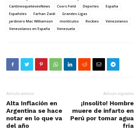
CantineoqueteveoNews
Coors Field
Deportes
España
Españoles
Farhan Zaidi
Grandes Ligas
jardinero Mac Williamson
montículos
Rockies
Venezolanos
Venezolanos en España
Venezuela
Artículo anterior
Artículo siguiente
Alta Inflación en
¡Insolíto! Hombre
Argentina se hace
muere de infarto en
notar en lo que va
Perú por tomar agua
del año
fría