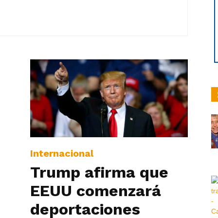
hoy
|
Internacional
Trump afirma que
Ultima
EEUU comenzará
deportaciones