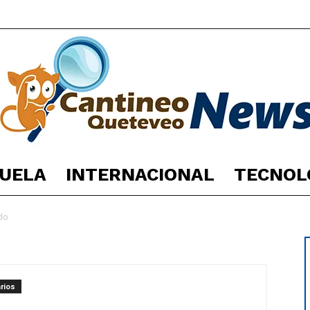
UELA
INTERNACIONAL
TECNOL
España
do
rios
Noticias