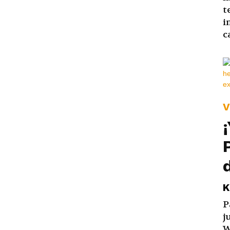
t
i
c
V
K
P
j
W