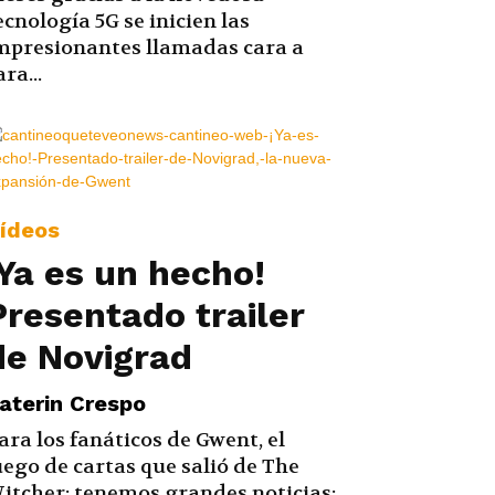
ecnología 5G se inicien las
mpresionantes llamadas cara a
ara...
ídeos
¡Ya es un hecho!
Presentado trailer
de Novigrad
aterin Crespo
ara los fanáticos de Gwent, el
uego de cartas que salió de The
itcher; tenemos grandes noticias: