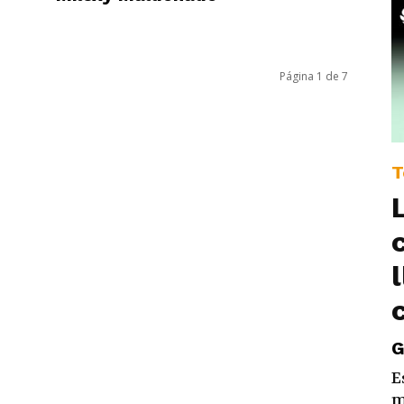
Página 1 de 7
T
G
E
m