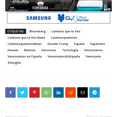
ETIQUETAS
Bloomberg
Cantineo que te Veo
Cantineo que te Veo News
Cantineoqueteveo
CantineoqueteveoNews
Donald Trump
España
Españoles
Hauwei
Noticias
Sanciones
Tecnología
Venezolanos
Venezolanos en España
VenezolanosEnEspaña
Venezuela
Zhengfei