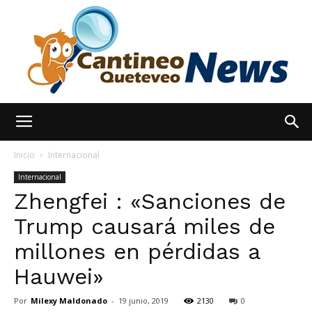
España
Inicio
Internacional
Internacional
Zhengfei : «Sanciones de
Noticias
Trump causará miles de
millones en pérdidas a
hoy
Hauwei»
Por
Milexy Maldonado
-
19 junio, 2019
2130
0