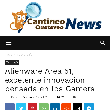
España
Inicio
Tecnología
Tecnología
Alienware Area 51,
Noticias
excelente innovación
pensada en los Gamers
hoy
Por
Katerin Crespo
-
1 abril, 2019
2610
0