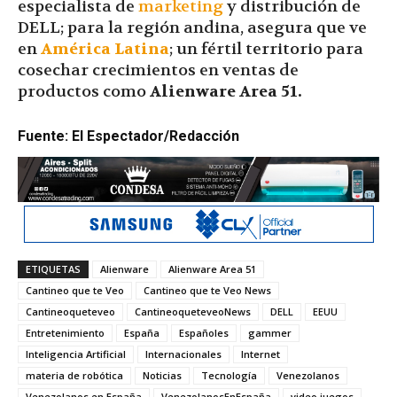
especialista de
marketing
y distribución de
DELL; para la región andina, asegura que ve
en
América Latina
; un fértil territorio para
cosechar crecimientos en ventas de
productos como
Alienware Area 51.
Fuente: El Espectador/Redacción
ETIQUETAS
Alienware
Alienware Area 51
Cantineo que te Veo
Cantineo que te Veo News
Cantineoqueteveo
CantineoqueteveoNews
DELL
EEUU
Entretenimiento
España
Españoles
gammer
Inteligencia Artificial
Internacionales
Internet
materia de robótica
Noticias
Tecnología
Venezolanos
Venezolanos en España
VenezolanosEnEspaña
video juegos