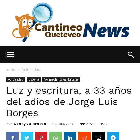
España
Inicio
Actualidad
Actualidad
España
Venezolanos en España
Luz y escritura, a 33 años
Noticias
del adiós de Jorge Luis
Borges
hoy
Por
Danny Valdiviezo
-
14 junio, 2019
2134
0