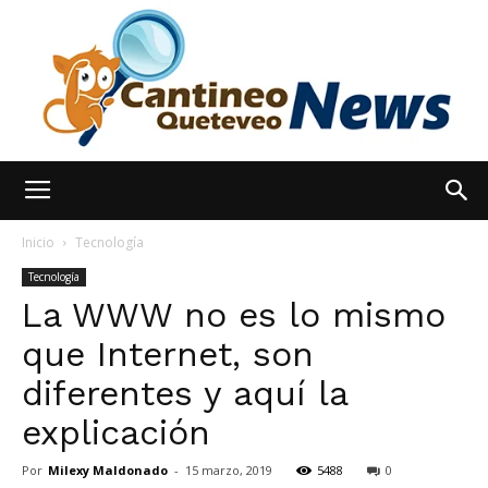
España
Inicio
Tecnología
Tecnología
La WWW no es lo mismo
Noticias
que Internet, son
diferentes y aquí la
hoy
explicación
Por
Milexy Maldonado
-
15 marzo, 2019
5488
0