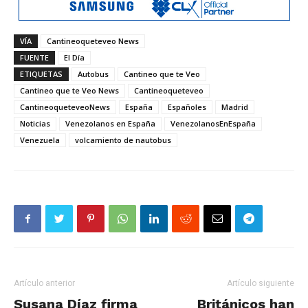
VÍA
Cantineoqueteveo News
FUENTE
El Día
ETIQUETAS
Autobus
Cantineo que te Veo
Cantineo que te Veo News
Cantineoqueteveo
CantineoqueteveoNews
España
Españoles
Madrid
Noticias
Venezolanos en España
VenezolanosEnEspaña
Venezuela
volcamiento de nautobus
Artículo anterior
Artículo siguiente
Susana Díaz firma
Británicos han