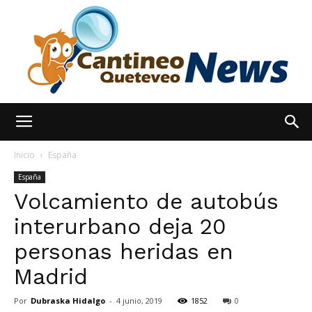
España
Inicio
España
España
Volcamiento de autobús
Noticias
interurbano deja 20
personas heridas en
hoy
Madrid
Por
Dubraska Hidalgo
-
4 junio, 2019
1852
0