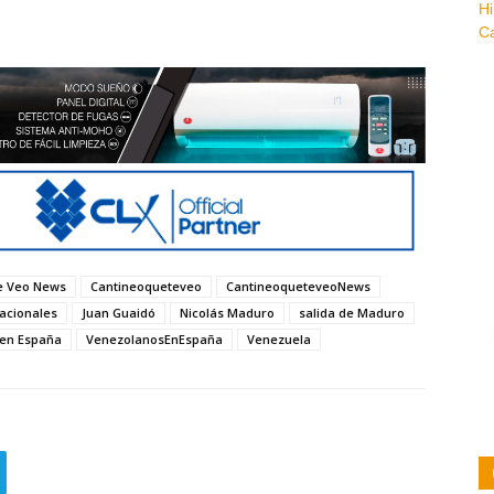
e Veo News
Cantineoqueteveo
CantineoqueteveoNews
nacionales
Juan Guaidó
Nicolás Maduro
salida de Maduro
en España
VenezolanosEnEspaña
Venezuela