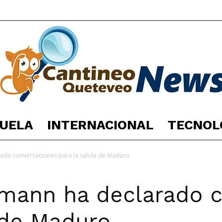
UELA
INTERNACIONAL
TECNOL
España
do conversaciones para la salida de Maduro
mann ha declarado c
Noticias
a de Maduro