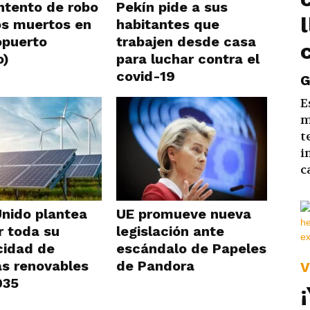
Intento de robo
Pekín pide a sus
os muertos en
habitantes que
opuerto
trabajen desde casa
o)
para luchar contra el
covid-19
G
E
m
t
i
c
Unido plantea
UE promueve nueva
r toda su
legislación ante
cidad de
escándalo de Papeles
as renovables
de Pandora
V
035