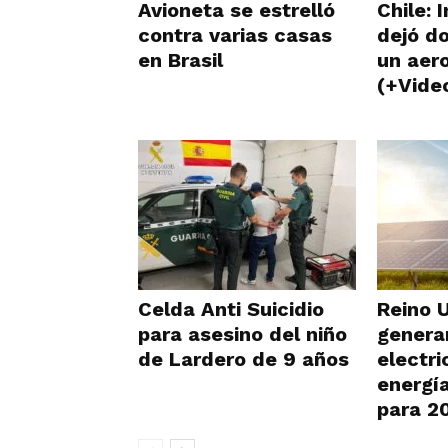
Avioneta se estrelló
Chile: 
contra varias casas
dejó d
en Brasil
un aer
(+Vide
Celda Anti Suicidio
Reino 
para asesino del niño
genera
de Lardero de 9 años
electri
energí
para 2