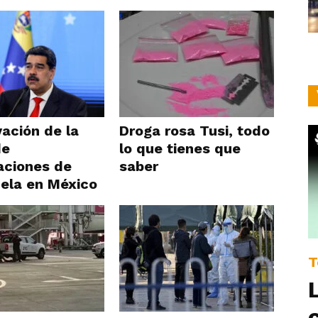
ación de la
Droga rosa Tusi, todo
de
lo que tienes que
aciones de
saber
ela en México
T