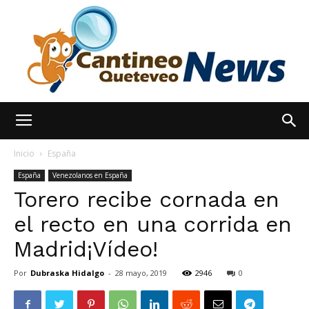
España
Inicio
España
España
Venezolanos en España
Torero recibe cornada en
Noticias
el recto en una corrida en
Madrid¡Vídeo!
hoy
Por
Dubraska Hidalgo
-
28 mayo, 2019
2946
0