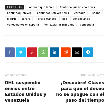
ETIQUETAS
Cantineo que te Veo
Cantineo que te Veo News
Cantineoqueteveo
CantineoqueteveoNews
cornada
España
Madrid
torero
Torero francés
toro
Venezolanos
Venezolanos en España
VenezolanosEnEspaña
Venezuela
Artículo anterior
Artículo siguiente
DHL suspendió
¡Descubre! Claves
envios entre
para que el deseo
Estados Unidos y
no se apague con el
venezuela
paso del tiempo