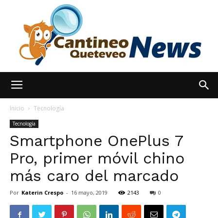
España
Inicio
Tecnología
Tecnología
Smartphone OnePlus 7
Noticias
Pro, primer móvil chino
más caro del marcado
hoy
Por
Katerin Crespo
-
16 mayo, 2019
2143
0