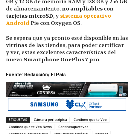
GB y 12 GB de memoria RAM y 128 GB y 256 GB
de almacenamiento,
no ampliables con
tarjetas microSD
, y
sistema operativo
Android
Pie con Oxygen OS.
Se espera que ya pronto esté disponible en las
vitrinas de las tiendas, para poder certificar
y ver; estas excelentes características del
nuevo
Smartphone OnePlus 7 pro
.
Fuente: Redacción/ El País
ETIQUETAS
Cámara periscópica
Cantineo que te Veo
Cantineo que te Veo News
Cantineoqueteveo
CantineoqueteveoNews
Inteligencia Artificial
Internet