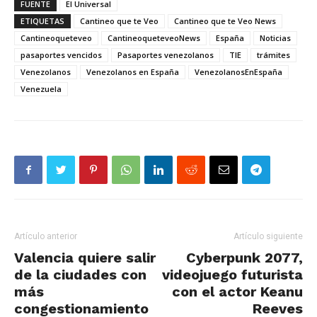
FUENTE
El Universal
ETIQUETAS
Cantineo que te Veo
Cantineo que te Veo News
Cantineoqueteveo
CantineoqueteveoNews
España
Noticias
pasaportes vencidos
Pasaportes venezolanos
TIE
trámites
Venezolanos
Venezolanos en España
VenezolanosEnEspaña
Venezuela
Artículo anterior
Artículo siguiente
Valencia quiere salir
Cyberpunk 2077,
de la ciudades con
videojuego futurista
más
con el actor Keanu
congestionamiento
Reeves