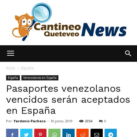
España
Inicio
España
España
Venezolanos en España
Pasaportes venezolanos
Noticias
vencidos serán aceptados
en España
hoy
Por
Yardenis Pacheco
-
10 junio, 2019
2054
0