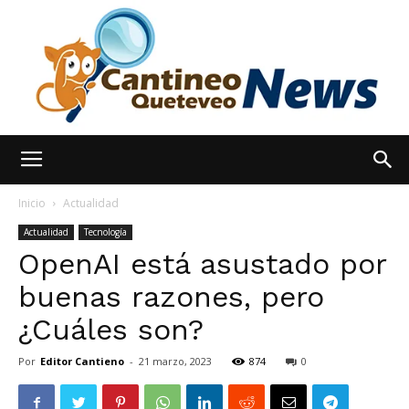
España
Inicio
Actualidad
Actualidad
Tecnología
OpenAI está asustado por
Noticias
buenas razones, pero
¿Cuáles son?
hoy
Por
Editor Cantieno
-
21 marzo, 2023
874
0