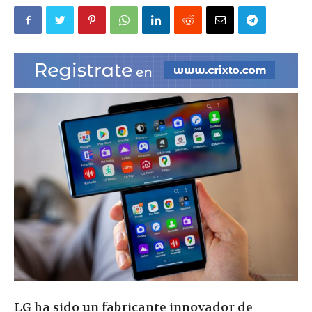
|
Ultima
Hora
|
LG ha sido un fabricante innovador de