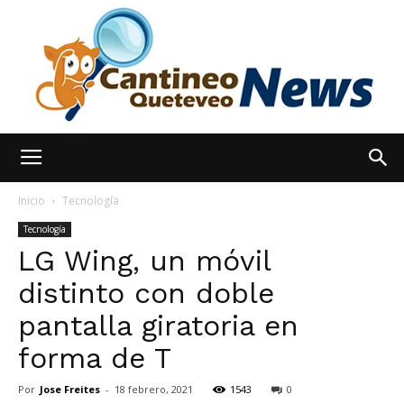
España
Inicio
Tecnología
Tecnología
LG Wing, un móvil
Noticias
distinto con doble
pantalla giratoria en
hoy
forma de T
Por
Jose Freites
-
18 febrero, 2021
1543
0